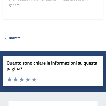
genere.
Indietro
Quanto sono chiare le informazioni su questa
pagina?
Valuta da 1 a 5 stelle la pagina
Valuta 1 stelle su 5
Valuta 2 stelle su 5
Valuta 3 stelle su 5
Valuta 4 stelle su 5
Valuta 5 stelle su 5