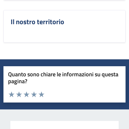
Il nostro territorio
Quanto sono chiare le informazioni su questa
pagina?
Valuta da 1 a 5 stelle la pagina
Valuta 1 stelle su 5
Valuta 2 stelle su 5
Valuta 3 stelle su 5
Valuta 4 stelle su 5
Valuta 5 stelle su 5