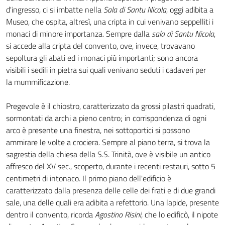
d'ingresso, ci si imbatte nella
Sala di Santu Nicola
, oggi adibita a
Museo, che ospita, altresì, una cripta in cui venivano seppelliti i
monaci di minore importanza. Sempre dalla
sala di Santu Nicola
,
si accede alla cripta del convento, ove, invece, trovavano
sepoltura gli abati ed i monaci più importanti; sono ancora
visibili i sedili in pietra sui quali venivano seduti i cadaveri per
la mummificazione.
Pregevole è il chiostro, caratterizzato da grossi pilastri quadrati,
sormontati da archi a pieno centro; in corrispondenza di ogni
arco è presente una finestra, nei sottoportici si possono
ammirare le volte a crociera. Sempre al piano terra, si trova la
sagrestia della chiesa della S.S. Trinità, ove è visibile un antico
affresco del XV sec., scoperto, durante i recenti restauri, sotto 5
centimetri di intonaco. Il primo piano dell'edificio è
caratterizzato dalla presenza delle celle dei frati e di due grandi
sale, una delle quali era adibita a refettorio. Una lapide, presente
dentro il convento, ricorda
Agostino Risini
, che lo edificò, il nipote