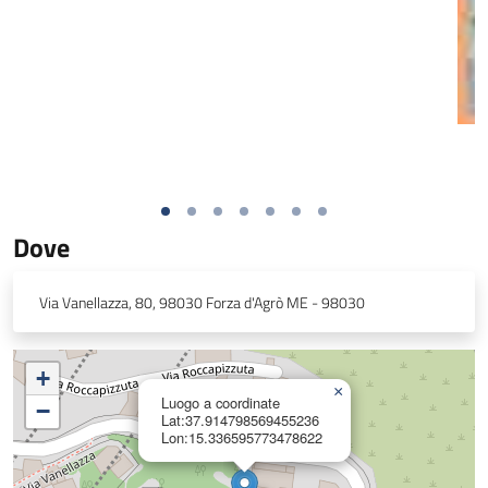
Dove
Via Vanellazza, 80, 98030 Forza d'Agrò ME - 98030
+
×
Luogo a coordinate
−
Lat:37.914798569455236
Lon:15.336595773478622