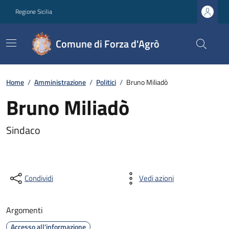
Regione Sicilia
Comune di Forza d'Agrò
Home
/
Amministrazione
/
Politici
/
Bruno Miliadò
Bruno Miliadò
Sindaco
Condividi
Vedi azioni
Argomenti
Accesso all'informazione